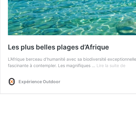
Les plus belles plages d’Afrique
L’Afrique berceau d’humanité avec sa biodiversité exceptionnell
Les
fascinante à contempler. Les magnifiques …
Lire la suite de
plus
belle
Expérience Outdoor
plag
d’Afr