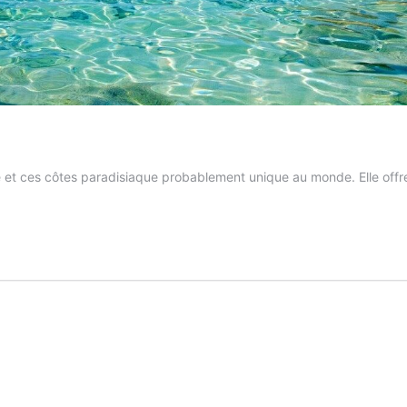
e et ces côtes paradisiaque probablement unique au monde. Elle offr
s
es
ique