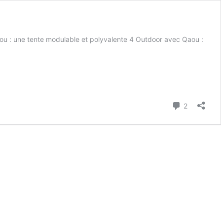
aou : une tente modulable et polyvalente 4 Outdoor avec Qaou :
Commenta
2