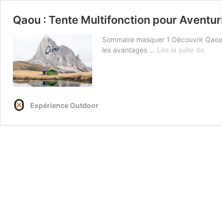
Qaou : Tente Multifonction pour Aventuri
Sommaire masquer 1 Découvrir Qaou 2 
Qaou
les avantages …
Lire la suite de
:
Tente
Multi
pour
Avent
Expérience Outdoor
en
Actio
!