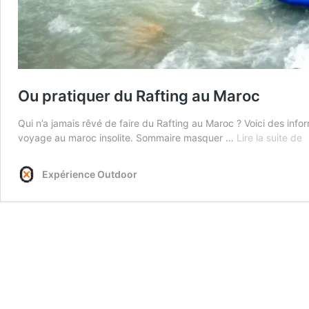
Ou pratiquer du Rafting au Maroc
Qui n’a jamais rêvé de faire du Rafting au Maroc ? Voici des info
O
voyage au maroc insolite. Sommaire masquer …
Lire la suite de
p
d
Expérience Outdoor
R
a
M