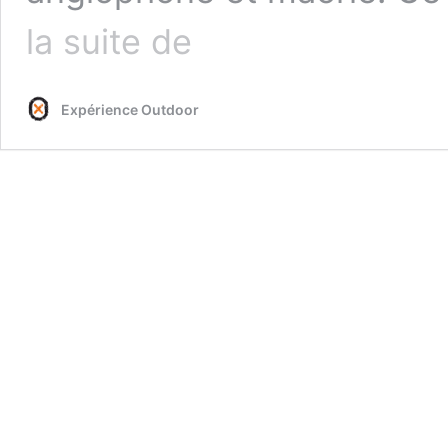
Voyage
la suite de
en
Nouvelle-
Zélande
Expérience Outdoor
:
Le
GUIDE
Complet