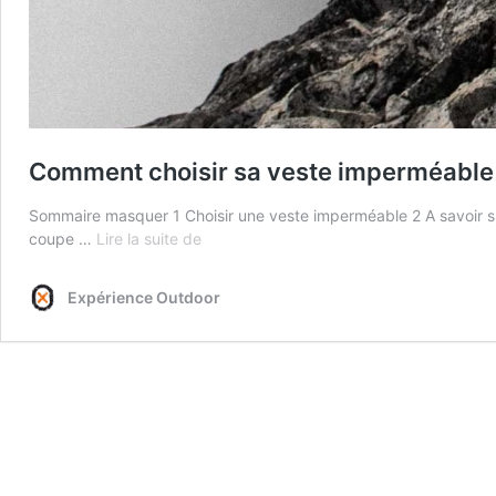
Comment choisir sa veste imperméable
Sommaire masquer 1 Choisir une veste imperméable 2 A savoir s
Comment
coupe …
Lire la suite de
choisir
sa
Expérience Outdoor
veste
imperméable
?