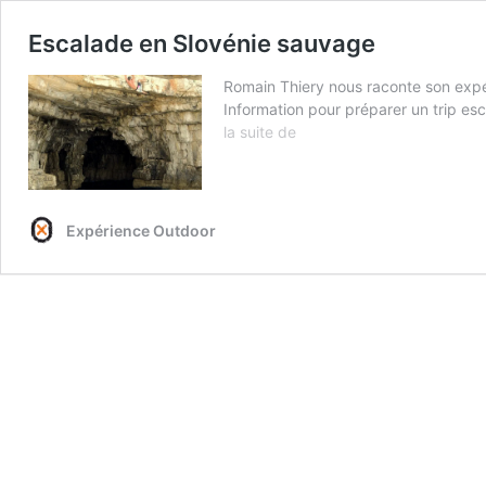
Escalade en Slovénie sauvage
Romain Thiery nous raconte son expé
Information pour préparer un trip esc
Escalade
la suite de
en
Slovénie
sauvage
Expérience Outdoor