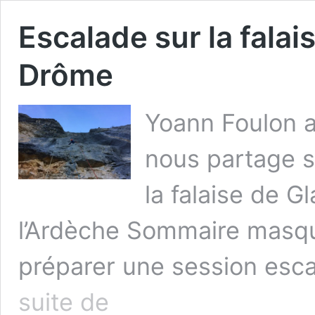
Escalade sur la fala
Drôme
Yoann Foulon 
nous partage s
la falaise de G
l’Ardèche Sommaire masqu
préparer une session esca
Escalade
suite de
sur