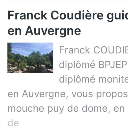
Franck Coudière gui
en Auvergne
Franck COUDIE
diplômé BPJEPS
diplômé monit
en Auvergne, vous propos
mouche puy de dome, en
Franck
de
Coudière