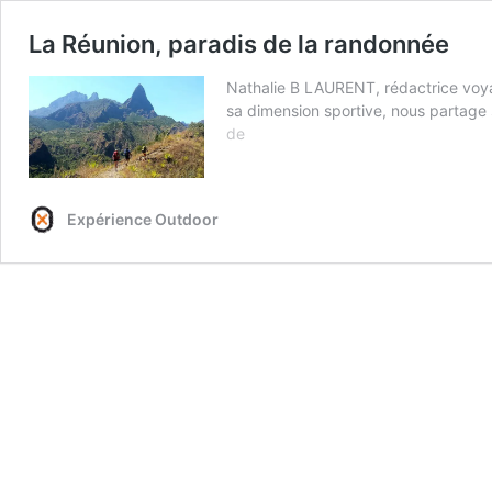
La Réunion, paradis de la randonnée
Nathalie B LAURENT, rédactrice voya
sa dimension sportive, nous partage
La
de
Réunion,
paradis
de
Expérience Outdoor
la
randonnée