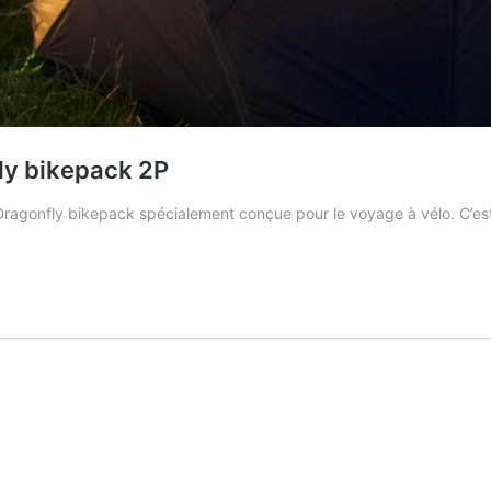
fly bikepack 2P
Dragonfly bikepack spécialement conçue pour le voyage à vélo. C’e