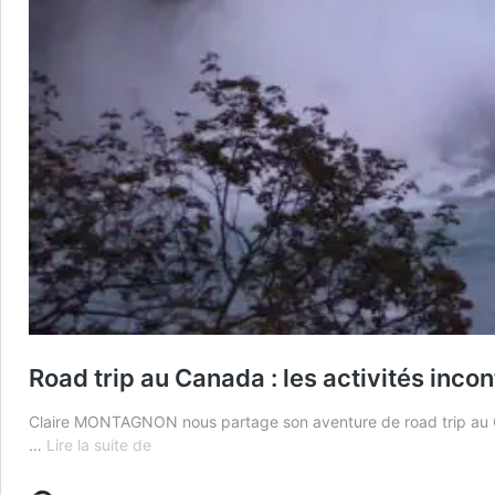
Road trip au Canada : les activités inco
Claire MONTAGNON nous partage son aventure de road trip au Ca
Road
…
Lire la suite de
trip
au