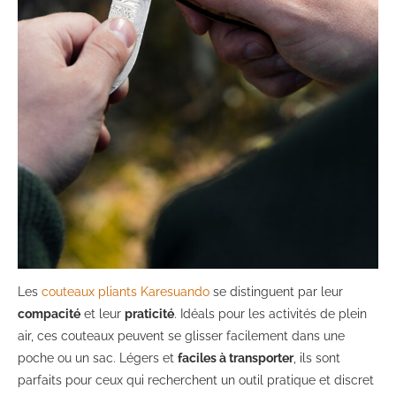
Les
couteaux pliants Karesuando
se distinguent par leur
compacité
et leur
praticité
. Idéals pour les activités de plein
air, ces couteaux peuvent se glisser facilement dans une
poche ou un sac. Légers et
faciles à transporter
, ils sont
parfaits pour ceux qui recherchent un outil pratique et discret