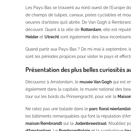
Les Pays-Bas se trouvent au nord-ouest de l’Europe do
de champs de tulipes, canaux, pistes cyclables et mou
oeuvres d’artistes qu’il abrite. De Van Gogh à Rembran
découvrir. Quant à la ville de
Rotterdam
, elle est répu
Helder
et
Utrecht
sont également des lieux incontourn
Quand partir aux Pays-Bas ? De mi-mai à septembre, le be
sont les périodes propices pour visiter le pays et effectu
Présentation des plus belles curiosités 
Découvrez à Amsterdam, le
musée Van Gogh
qui est e
également dans la capitale, le musée national des beaux
tour sur les bords du Prinsengracht, pour voir la
Maison
Ne ratez pas une balade dans le
parc floral néerlanda
les bâtiments remarquables qui font la réputation d
maison Rembrandt
sur la
Jodenbreestraat
. N’oubliez p
d’Amsterdam
. Le
Rembrandtplein
et la symbolique
tou