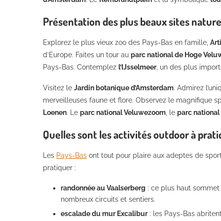
Présentation des plus beaux sites natur
Explorez le plus vieux zoo des Pays-Bas en famille,
Arti
d’Europe. Faites un tour au
parc national de Hoge Velu
Pays-Bas. Contemplez
l’IJsselmeer
, un des plus impor
Visitez le
Jardin botanique d’Amsterdam
. Admirez l’un
merveilleuses faune et flore. Observez le magnifique 
Loenen
. Le
parc national Veluwezoom
, le
parc national
Quelles sont les activités outdoor à prat
Les
Pays-Bas
ont tout pour plaire aux adeptes de sport 
pratiquer :
randonnée au Vaalserberg
: ce plus haut sommet 
nombreux circuits et sentiers.
escalade du mur Excalibur
: les Pays-Bas abriten