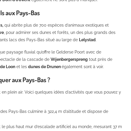
els aux Pays-Bas
s,
qui abrite plus de 700 espèces d’animaux exotiques et
we
, pour admirer ses dunes et forêts, un des plus grands des
tants lacs des Pays-Bas situé au large de
Lelystad
.
ique paysage fluvial qu’offre le Gelderse Poort avec de
spectacle de la cascade de
Vrijenbergerspreng
tout près de
 de Loon
et les
dunes de Drunen
également sont à voir.
iquer aux Pays-Bas ?
en plein air. Voici quelques idées d’activités que vous pouvez y
des Pays-Bas culmine à 322,4 m d’altitude et dispose de
t le plus haut mur d’escalade artificiel au monde, mesurant 37 m