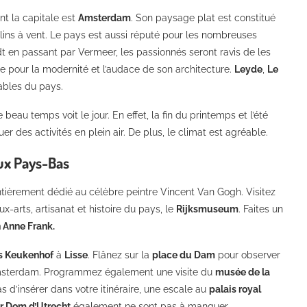
nt la capitale est
Amsterdam
. Son paysage plat est constitué
lins à vent. Le pays est aussi réputé pour les nombreuses
dt en passant par Vermeer, les passionnés seront ravis de les
tée pour la modernité et l’audace de son architecture.
Leyde
,
Le
ables du pays.
au temps voit le jour. En effet, la fin du printemps et l’été
er des activités en plein air. De plus, le climat est agréable.
aux Pays-Bas
ntièrement dédié au célèbre peintre Vincent Van Gogh. Visitez
-arts, artisanat et histoire du pays, le
Rijksmuseum
. Faites un
 Anne Frank.
is Keukenhof
à
Lisse
. Flânez sur la
place du Dam
pour observer
’Amsterdam. Programmez également une visite du
musée de la
as d’insérer dans votre itinéraire, une escale au
palais royal
r Dom d’Utrecht
également ne sont pas à manquer.