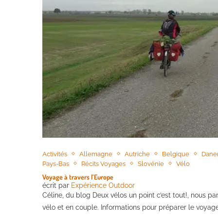
Activités
Allemagne
Autriche
Belgique
Dane
Pays-Bas
Récits Voyages
Slovénie
Vélo
Voyage à travers l’Europe
écrit par
Expérience Outdoor
Céline, du blog Deux vélos un point c’est tout!, nous p
vélo et en couple. Informations pour préparer le voyag