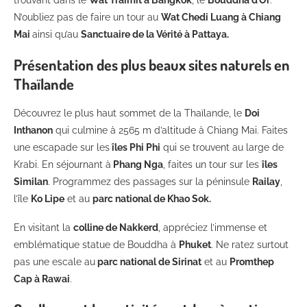
trouvant dans le
Wat Traimit à Bangkok
, le
Bouddha d’Or
.
N’oubliez pas de faire un tour au
Wat Chedi Luang à Chiang
Mai
ainsi qu’au
Sanctuaire de la Vérité à Pattaya.
Présentation des plus beaux sites naturels en
Thaïlande
Découvrez le plus haut sommet de la Thaïlande, le
Doi
Inthanon
qui culmine à 2565 m d’altitude à Chiang Mai. Faites
une escapade sur les
îles Phi Phi
qui se trouvent au large de
Krabi. En séjournant à
Phang Nga
, faites un tour sur les
îles
Similan
. Programmez des passages sur la péninsule
Railay
,
l’île
Ko Lipe
et au
parc national de Khao Sok.
En visitant la
colline de Nakkerd
, appréciez l’immense et
emblématique statue de Bouddha à
Phuket
. Ne ratez surtout
pas une escale au
parc national de Sirinat
et au
Promthep
Cap à Rawai
.