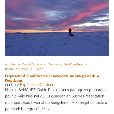
Activités
Conseil Voyage
Europe
Raid Aventure
Raquettes à neige
Suède
Préparation d’un raid hivernal en autonomie sur l’intégralité de la
Kungsleden
écrit par
Expérience Outdoor
Nicolas SANCHEZ, Guide Polaire, vous partage sa préparation
pour le Raid hivernal du Kungsleden en Suède Présentation
du projet : Raid hivernal du Kungsleden Mon projet consiste à
parcourir l’intégralité de la…