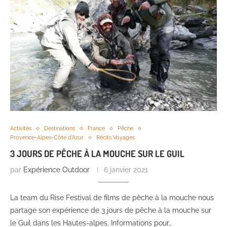
Activités
Destinations
France
Pêche
Provence-Alpes-Côte d'Azur
Récits Voyages
3 JOURS DE PÊCHE À LA MOUCHE SUR LE GUIL
par
Expérience Outdoor
6 janvier 2021
La team du Rise Festival de films de pêche à la mouche nous
partage son expérience de 3 jours de pêche à la mouche sur
le Guil dans les Hautes-alpes. Informations pour…