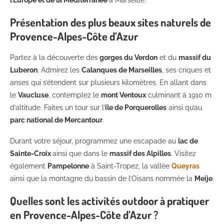
l’Europe et de la Méditerranée
à Marseille.
Présentation des plus beaux sites naturels de
Provence-Alpes-Côte d’Azur
Partez à la découverte des
gorges du Verdon
et du
massif du
Luberon
. Admirez les
Calanques de Marseilles
, ses criques et
anses qui s’étendent sur plusieurs kilomètres. En allant dans
le
Vaucluse
, contemplez le
mont Ventoux
culminant à 1910 m
d’altitude. Faites un tour sur l’
île de Porquerolles
ainsi qu’au
parc national de Mercantour
.
Durant votre séjour, programmez une escapade au
lac de
Sainte-Croix
ainsi que dans le
massif des Alpilles
. Visitez
également
Pampelonne
à Saint-Tropez, la vallée
Queyras
ainsi que la montagne du bassin de l’Oisans nommée la
Meije
.
Quelles sont les activités outdoor à pratiquer
en Provence-Alpes-Côte d’Azur ?