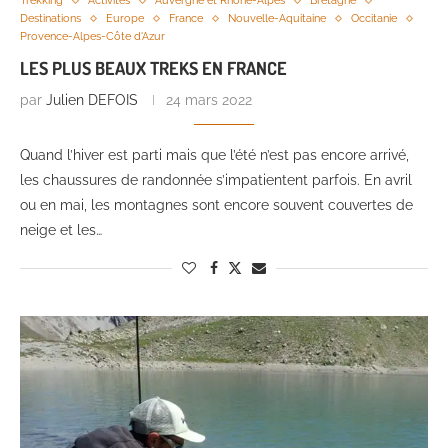
Trekking
Activités
Auvergne et Rhone-Alpes
Bretagne
Destinations
Europe
France
Nouvelle-Aquitaine
Occitanie
Provence-Alpes-Côte d'Azur
LES PLUS BEAUX TREKS EN FRANCE
par
Julien DEFOIS
24 mars 2022
Quand l’hiver est parti mais que l’été n’est pas encore arrivé,
les chaussures de randonnée s’impatientent parfois. En avril
ou en mai, les montagnes sont encore souvent couvertes de
neige et les…