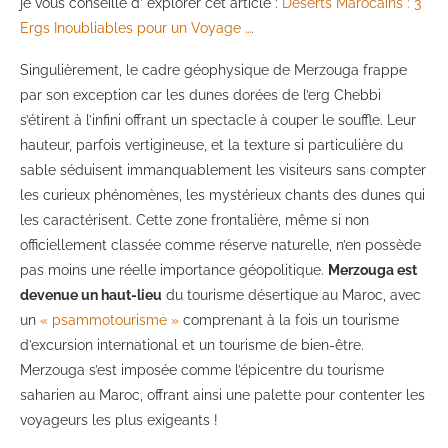
je vous conseille d’ explorer cet article :
Déserts Marocains : 3
Ergs Inoubliables pour un Voyage …
.
Singulièrement, le cadre géophysique de Merzouga frappe
par son exception car les dunes dorées de l’erg Chebbi
s’étirent à l’infini offrant un spectacle à couper le souffle. Leur
hauteur, parfois vertigineuse, et la texture si particulière du
sable séduisent immanquablement les visiteurs sans compter
les curieux phénomènes, les mystérieux chants des dunes qui
les caractérisent. Cette zone frontalière, même si non
officiellement classée comme réserve naturelle, n’en possède
pas moins une réelle importance géopolitique.
Merzouga est
devenue un haut-lieu
du tourisme désertique au Maroc, avec
un
« psammotourisme »
comprenant à la fois un tourisme
d’excursion international et un tourisme de bien-être.
Merzouga s’est imposée comme l’épicentre du tourisme
saharien au Maroc, offrant ainsi une palette pour contenter les
voyageurs les plus exigeants !