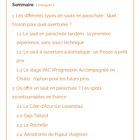
Sommaire
masquer
1
Les différents types de sauts en parachute : Quel
frisson pour quel aventurier ?
1.1
Le saut en parachute tandem : la première
expérience, sans souci technique
1.2
Le saut à ouverture automatique : un frisson à petit
prix
1.3
Le stage PAC (Progression Accompagnée en
Chute) : l’option pour les futurs pros
2
Où offrir un saut en parachute ? Les spots
incontournables en France
2.1
La Côte d’Azur (Le Lavandou)
2.2
Gap-Tallard
2.3
La Rochelle
2.4
Aérodrome de Pujaut (Avignon)