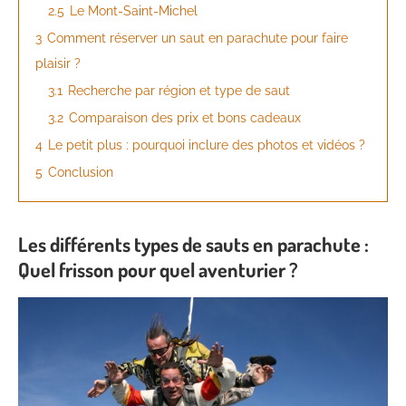
2.5
Le Mont-Saint-Michel
3
Comment réserver un saut en parachute pour faire
plaisir ?
3.1
Recherche par région et type de saut
3.2
Comparaison des prix et bons cadeaux
4
Le petit plus : pourquoi inclure des photos et vidéos ?
5
Conclusion
Les différents types de sauts en parachute :
Quel frisson pour quel aventurier ?