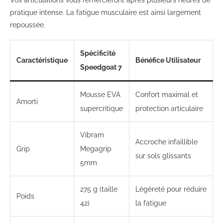
Vos articulations vous remercieront après plusieurs heures de
pratique intense. La fatigue musculaire est ainsi largement
repoussée.
Spécificité
Caractéristique
Bénéfice Utilisateur
Speedgoat 7
Mousse EVA
Confort maximal et
Amorti
supercritique
protection articulaire
Vibram
Accroche infaillible
Grip
Megagrip
sur sols glissants
5mm
275 g (taille
Légèreté pour réduire
Poids
42)
la fatigue