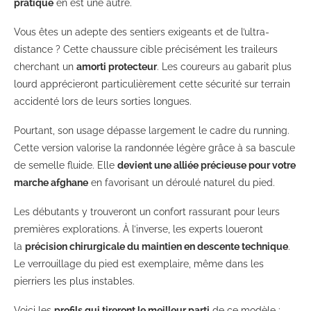
pratique
en est une autre.
Vous êtes un adepte des sentiers exigeants et de l’ultra-
distance ? Cette chaussure cible précisément les traileurs
cherchant un
amorti protecteur
. Les coureurs au gabarit plus
lourd apprécieront particulièrement cette sécurité sur terrain
accidenté lors de leurs sorties longues.
Pourtant, son usage dépasse largement le cadre du running.
Cette version valorise la randonnée légère grâce à sa bascule
de semelle fluide. Elle
devient une alliée précieuse pour votre
marche afghane
en favorisant un déroulé naturel du pied.
Les débutants y trouveront un confort rassurant pour leurs
premières explorations. À l’inverse, les experts loueront
la
précision chirurgicale du maintien en descente technique
.
Le verrouillage du pied est exemplaire, même dans les
pierriers les plus instables.
Voici les
profils qui tireront le meilleur parti
de ce modèle :