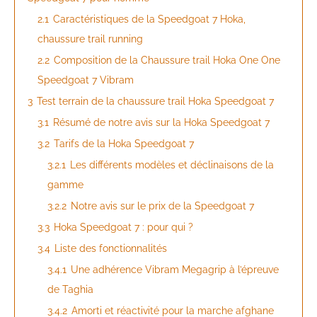
2.1
Caractéristiques de la Speedgoat 7 Hoka,
chaussure trail running
2.2
Composition de la Chaussure trail Hoka One One
Speedgoat 7 Vibram
3
Test terrain de la chaussure trail Hoka Speedgoat 7
3.1
Résumé de notre avis sur la Hoka Speedgoat 7
3.2
Tarifs de la Hoka Speedgoat 7
3.2.1
Les différents modèles et déclinaisons de la
gamme
3.2.2
Notre avis sur le prix de la Speedgoat 7
3.3
Hoka Speedgoat 7 : pour qui ?
3.4
Liste des fonctionnalités
3.4.1
Une adhérence Vibram Megagrip à l’épreuve
de Taghia
3.4.2
Amorti et réactivité pour la marche afghane