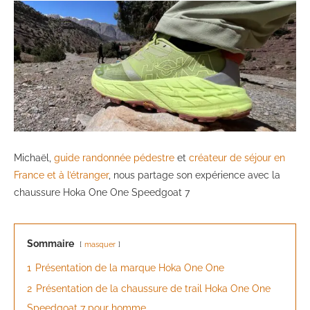
Michaël,
guide randonnée pédestre
et
créateur de séjour en
France et à l’étranger
, nous partage son expérience avec la
chaussure Hoka One One Speedgoat 7
Sommaire
masquer
1
Présentation de la marque Hoka One One
2
Présentation de la chaussure de trail Hoka One One
Speedgoat 7 pour homme