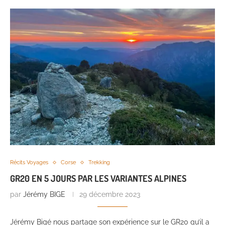
Récits Voyages
Corse
Trekking
GR20 EN 5 JOURS PAR LES VARIANTES ALPINES
par
Jérémy BIGE
29 décembre 2023
Jérémy Bigé nous partage son expérience sur le GR20 qu’il a