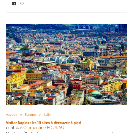
Voyage
Europe
Italie
Visiter Naples : les 10 sites à découvrir à pied
écrit par
Clémentine FOURAU