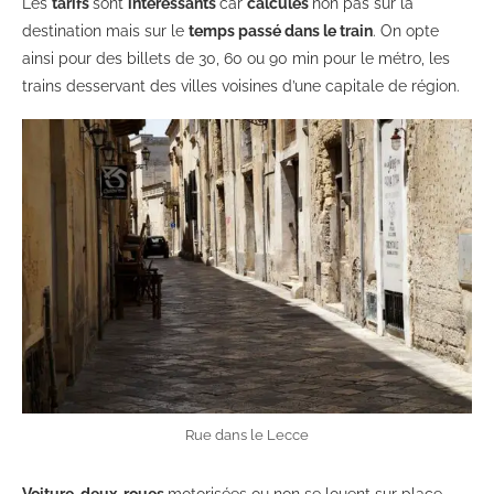
Les
tarifs
sont
intéressants
car
calculés
non pas sur la
destination mais sur le
temps passé dans le train
. On opte
ainsi pour des billets de 30, 60 ou 90 min pour le métro, les
trains desservant des villes voisines d’une capitale de région.
Rue dans le Lecce
Voiture, deux-roues
motorisées ou non se louent sur place