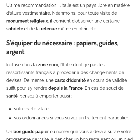
Ultime recommandation : l’Italie est un pays libre en matière
d’allure vestimentaire. Néanmoins, pour toute visite de
monument religieux
, il convient d’observer une certaine
sobriété
et de la
retenue
même en plein été.
S’équiper du nécessaire : papiers, guides,
argent
Incluse dans la
zone euro
, l’Italie n’oblige pas les
ressortissants français à procéder à des changements de
devises. De même, une
carte d’identité
en cours de validité
suffit pour s’y rendre
depuis la France
. En cas de souci de
santé
, pensez à emporter aussi :
votre carte vitale ;
vos ordonnances si vous suivez un traitement particulier.
Un
bon guide papier
ou numérique vous aidera à suivre votre
programme de visite, à dénicher un bon restaurant ou un pied