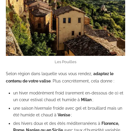
Les Pouilles
Selon région dans laquelle vous vous rendez,
adaptez le
contenu de votre valise
. Plus concrètement, cela donne :
un hiver modérément froid (rarement en-dessous de 0) et
un cœur estival chaud et humide à
Milan
;
une saison hivernale froide avec gel et brouillard mais un
été humide et chaud à
Venise
;
des hivers doux et des étés méditerranéens à
Florence,
Rome, Naples ou en Sicile
avec taux d’humidité variable