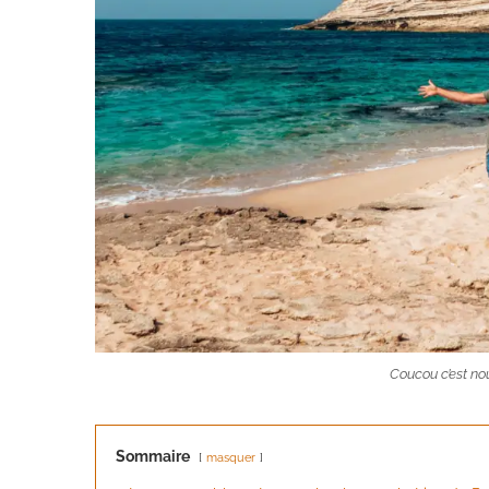
Coucou c’est nou
Sommaire
masquer