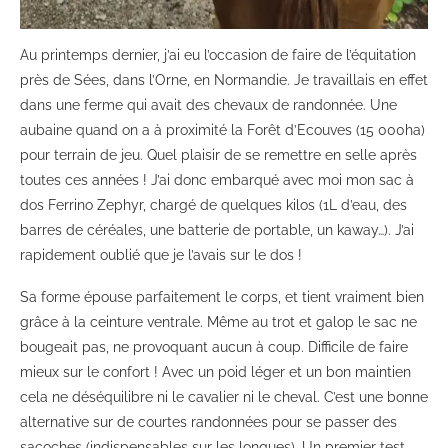
Au printemps dernier, j’ai eu l’occasion de faire de l’équitation
près de Sées, dans l’Orne, en Normandie. Je travaillais en effet
dans une ferme qui avait des chevaux de randonnée. Une
aubaine quand on a à proximité la Forêt d’Ecouves (15 000ha)
pour terrain de jeu. Quel plaisir de se remettre en selle après
toutes ces années ! J’ai donc embarqué avec moi mon sac à
dos Ferrino Zephyr, chargé de quelques kilos (1L d’eau, des
barres de céréales, une batterie de portable, un kaway…). J’ai
rapidement oublié que je l’avais sur le dos !
Sa forme épouse parfaitement le corps, et tient vraiment bien
grâce à la ceinture ventrale. Même au trot et galop le sac ne
bougeait pas, ne provoquant aucun à coup. Difficile de faire
mieux sur le confort ! Avec un poid léger et un bon maintien
cela ne déséquilibre ni le cavalier ni le cheval. C’est une bonne
alternative sur de courtes randonnées pour se passer des
sacoches (indispensables sur les longues). Un premier test