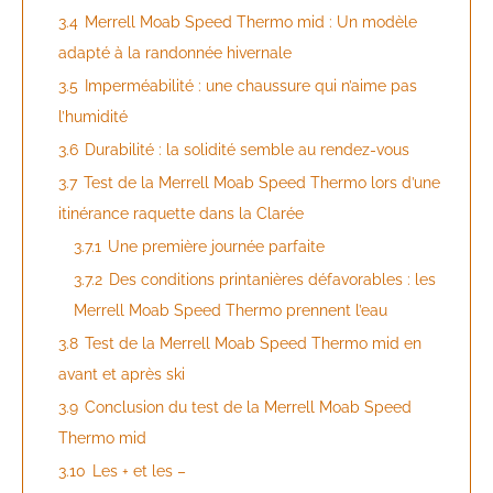
3.4
Merrell Moab Speed Thermo mid : Un modèle
adapté à la randonnée hivernale
3.5
Imperméabilité : une chaussure qui n’aime pas
l’humidité
3.6
Durabilité : la solidité semble au rendez-vous
3.7
Test de la Merrell Moab Speed Thermo lors d’une
itinérance raquette dans la Clarée
3.7.1
Une première journée parfaite
3.7.2
Des conditions printanières défavorables : les
Merrell Moab Speed Thermo prennent l’eau
3.8
Test de la Merrell Moab Speed Thermo mid en
avant et après ski
3.9
Conclusion du test de la Merrell Moab Speed
Thermo mid
3.10
Les + et les –