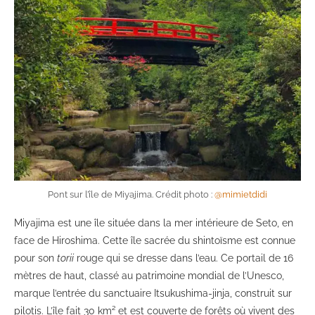
Pont sur l’île de Miyajima. Crédit photo :
@mimietdidi
Miyajima est une île située dans la mer intérieure de Seto, en
face de Hiroshima. Cette île sacrée du shintoïsme est connue
pour son
torii
rouge qui se dresse dans l’eau. Ce portail de 16
mètres de haut, classé au patrimoine mondial de l’Unesco,
marque l’entrée du sanctuaire Itsukushima-jinja, construit sur
pilotis. L’île fait 30 km² et est couverte de forêts où vivent des