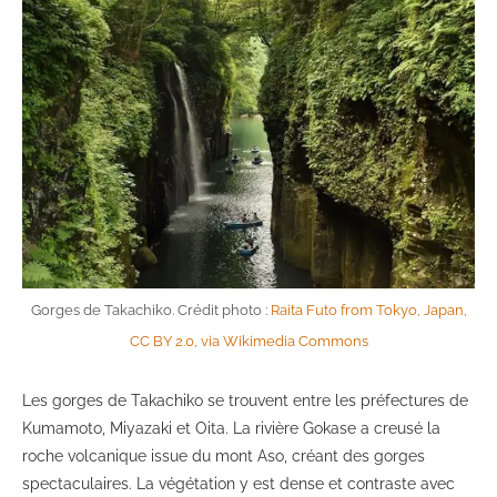
Gorges de Takachiko. Crédit photo :
Raita Futo from Tokyo, Japan,
CC BY 2.0, via Wikimedia Commons
Les gorges de Takachiko se trouvent entre les préfectures de
Kumamoto, Miyazaki et Oita. La rivière Gokase a creusé la
roche volcanique issue du mont Aso, créant des gorges
spectaculaires. La végétation y est dense et contraste avec