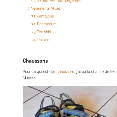
6.1
Expert Helmet : Légèreté !
7
Vêtements Millet
7.1
Pantalons
7.2
Pantacourt
7.3
Tee shirt
7.4
Polaire
Chaussons
Pour ce qui est des
chaussons
, j’ai eu la chance de tes
Siurana.