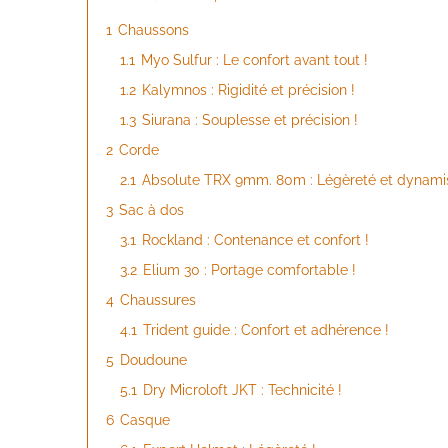
1
Chaussons
1.1
Myo Sulfur : Le confort avant tout !
1.2
Kalymnos : Rigidité et précision !
1.3
Siurana : Souplesse et précision !
2
Corde
2.1
Absolute TRX 9mm. 80m : Légèreté et dynami
3
Sac à dos
3.1
Rockland : Contenance et confort !
3.2
Elium 30 : Portage comfortable !
4
Chaussures
4.1
Trident guide : Confort et adhérence !
5
Doudoune
5.1
Dry Microloft JKT : Technicité !
6
Casque