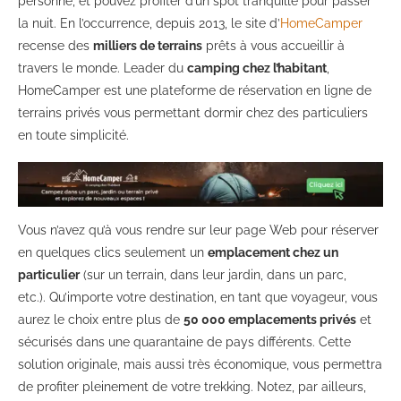
personne, et pouvez profiter d’un spot tranquille pour passer
la nuit. En l’occurrence, depuis 2013, le site d’
HomeCamper
recense des
milliers de terrains
prêts à vous accueillir à
travers le monde. Leader du
camping chez l’habitant
,
HomeCamper est une plateforme de réservation en ligne de
terrains privés vous permettant dormir chez des particuliers
en toute simplicité.
Vous n’avez qu’à vous rendre sur leur page Web pour réserver
en quelques clics seulement un
emplacement chez un
particulier
(sur un terrain, dans leur jardin, dans un parc,
etc.). Qu’importe votre destination, en tant que voyageur, vous
aurez le choix entre plus de
50 000 emplacements privés
et
sécurisés dans une quarantaine de pays différents. Cette
solution originale, mais aussi très économique, vous permettra
de profiter pleinement de votre trekking. Notez, par ailleurs,