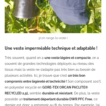
3) on range la veste !
Une veste imperméable technique et adaptable !
Très souvent, quand on a
une veste légère et compacte
, on a
souvent de grandes technologies déployés au niveau des
tissus mais la veste ne s’adapte pas très bien au besoin de
plusieurs activités. Ici, je trouve que c’est
un très bon
compromis entre légèreté et technicité !
Son composant 100%
en polyester recyclé en
GORE-TEX ORCAN PACLITE®
RECYCLED 2,5L
semble
durable et résistant
. De plus, la veste
possède un
traitement déperlant durable DWR PFC Free
, ce
dernier est donc a entretenir au fil du temps. Par exemple, j’ai