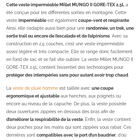
Cette veste imperméable Millet MUNGO II GORE-TEX 2.5L
a
été conçue pour les différentes sorties en montagne. Cette
veste
imperméable
est également
coupe-vent et respirante
.
Ainsi, elle s’adapte aussi bien pour une
randonnée, un trek, une
sortie trail ou encore de l’escalade et de l’alpinisme
. Avec sa
construction en 2,5 couches, c’est une veste imperméable
assez légère et très compacte. Elle se range donc facilement
en fond de sac et se fait vite oublier. La veste Millet MUNGO II
GORE-TEX 2.5L contient l’essentiel des technologies pour
protéger des intempéries sans pour autant avoir trop chaud
.
La
veste de pluie homme
est taillée avec
une coupe
ergonomique et ajustable
aux hanches, aux poignets ou
encore au niveau de la capuche. De plus, la veste possède
deux ouvertures zippées en dessous des bras afin de
d’améliorer la respirabilité de la veste
. Enfin, la veste contient
deux poches pour les mains qui sont zippées sous rabat. Ces
dernières sont
compatibles avec le port d’un baudrier
, d’où