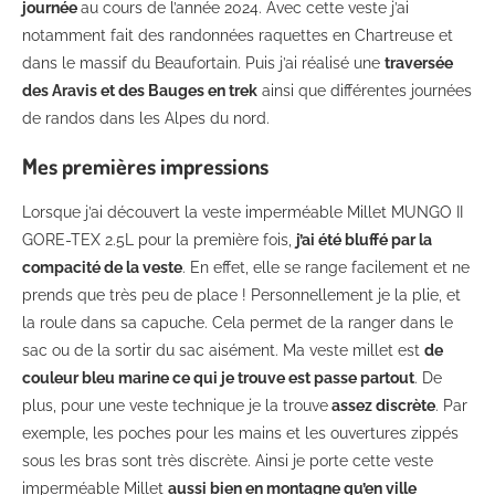
journée
au cours de l’année 2024. Avec cette veste j’ai
notamment fait des randonnées raquettes en Chartreuse et
dans le massif du Beaufortain. Puis j’ai réalisé une
traversée
des Aravis et des Bauges en trek
ainsi que différentes journées
de randos dans les Alpes du nord.
Mes premières impressions
Lorsque j’ai découvert la veste imperméable Millet MUNGO II
GORE-TEX 2.5L pour la première fois,
j’ai été bluffé par la
compacité de la veste
. En effet, elle se range facilement et ne
prends que très peu de place ! Personnellement je la plie, et
la roule dans sa capuche. Cela permet de la ranger dans le
sac ou de la sortir du sac aisément. Ma veste millet est
de
couleur bleu marine ce qui je trouve est passe partout
. De
plus, pour une veste technique je la trouve
assez discrète
. Par
exemple, les poches pour les mains et les ouvertures zippés
sous les bras sont très discrète. Ainsi je porte cette veste
imperméable Millet
aussi bien en montagne qu’en ville