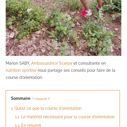
Marion SABY,
Ambassadrice Scarpa
et consultante en
nutrition sportive
nous partage ses conseils pour faire de la
course d’orientation.
Sommaire
masquer
1
Qu’est ce que la course d’orientation
1.1
Le matériel nécessaire pour la course d’orientation
1.2
En résumé :