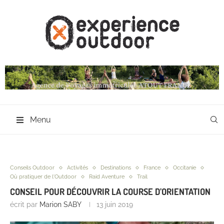
Menu
Conseils Outdoor
Activités
Destinations
France
Occitanie
Où pratiquer de l'Outdoor
Raid Aventure
Trail
CONSEIL POUR DÉCOUVRIR LA COURSE D’ORIENTATION
écrit par
Marion SABY
13 juin 2019