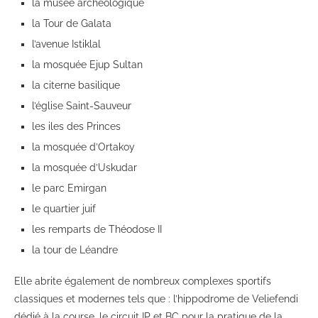
la musée archéologique
la Tour de Galata
l’avenue Istiklal
la mosquée Ejup Sultan
la citerne basilique
l’église Saint-Sauveur
les iles des Princes
la mosquée d’Ortakoy
la mosquée d’Uskudar
le parc Emirgan
le quartier juif
les remparts de Théodose II
la tour de Léandre
Elle abrite également de nombreux complexes sportifs
classiques et modernes tels que : l’hippodrome de Veliefendi
dédié à la course, le circuit IP et BC pour la pratique de la