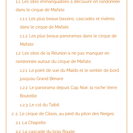
1.1
Les sites immanquables à découvrir en randonnée
dans le cirque de Mafate
1.1.1
Les plus beaux bassins, cascades et rivières
dans le cirque de Mafate
1.1.2
Les plus beaux panoramas dans le cirque de
Mafate
1.2
Les sites de la Réunion à ne pas manquer en
randonnée autour du cirque de Mafate.
1.2.1
Le point de vue du Maïdo et le sentier de bord
jusqu’au Grand Bénare
1.2.2
Le panorama depuis Cap Noir, la roche Verre
Bouteille
1.2.3
Le col du Taïbit
2
2. Le cirque de Cilaos, au pied du piton des Neiges
2.1
La Chapelle
2.2
La cascade du bras Rouge