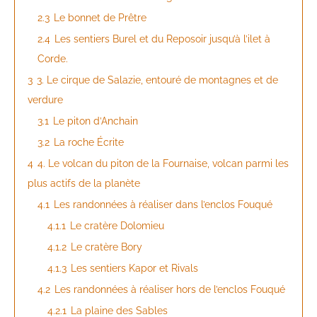
2.3
Le bonnet de Prêtre
2.4
Les sentiers Burel et du Reposoir jusqu’à l’ilet à
Corde.
3
3. Le cirque de Salazie, entouré de montagnes et de
verdure
3.1
Le piton d’Anchain
3.2
La roche Écrite
4
4. Le volcan du piton de la Fournaise, volcan parmi les
plus actifs de la planète
4.1
Les randonnées à réaliser dans l’enclos Fouqué
4.1.1
Le cratère Dolomieu
4.1.2
Le cratère Bory
4.1.3
Les sentiers Kapor et Rivals
4.2
Les randonnées à réaliser hors de l’enclos Fouqué
4.2.1
La plaine des Sables