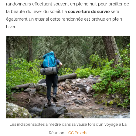
randonneurs effectuent souvent en pleine nuit pour profiter de
la beauté du lever du soleil. La
couverture de survie
sera
également un
must
si cette randonnée est prévue en plein
hiver.
Les indispensables à mettre dans sa valise lors d’un voyage à La
Réunion –
CC Pexels