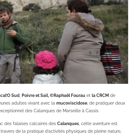
scal’O Sud
,
Poivre et Sail, ©Raphaël Fourau
et
la CRCM
de
 jeunes adultes vivant avec la
mucoviscidose
, de pratiquer deux
ite exceptionnel des Calanques de Marseille à Cassis.
nc des falaises calcaires des
Calanques
, cette aventure est
travers de la pratique d’activités physiques de pleine nature,