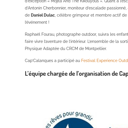
d’exception « Mojita And The Kikouyous ». Quant à l’es
d’Antonin Cherbonnier, moniteur d’escalade passionné, a
de
Daniel Dulac
, célèbre grimpeur et membre actif de l
l’événement !
Raphaël Fourau, photographe outdoor, suivra les enfants
faire vivre l’aventure de l’intérieur. L’ensemble de la so
Physique Adaptée du CRCM de Montpellier.
Cap’Calanques a participé au
Festival Experience Outd
L’équipe chargée de l’organisation de Ca