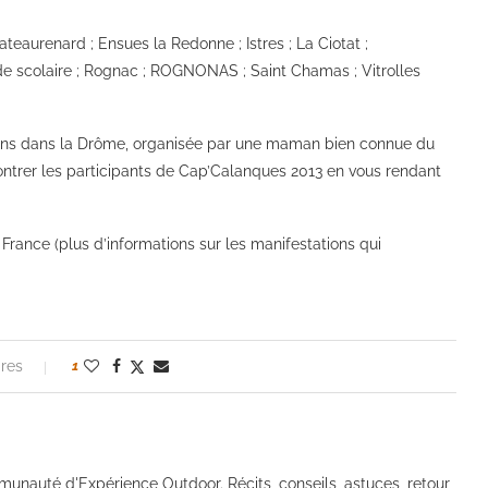
eaurenard ; Ensues la Redonne ; Istres ; La Ciotat ;
de scolaire ; Rognac ; ROGNONAS ; Saint Chamas ; Vitrolles
acons dans la Drôme, organisée par une maman bien connue du
ntrer les participants de Cap’Calanques 2013 en vous rendant
e France (plus d’informations sur les manifestations qui
res
1
mmunauté d'Expérience Outdoor. Récits, conseils, astuces, retour