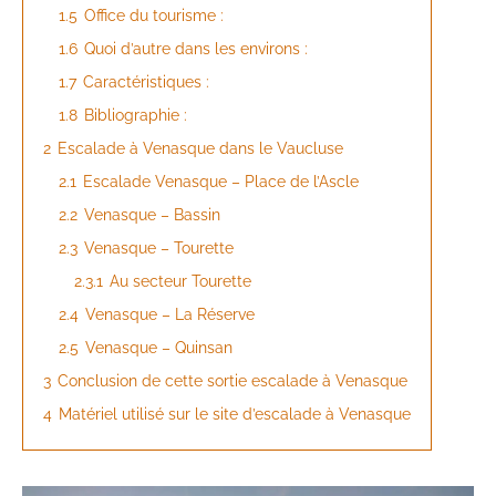
1.5
Office du tourisme :
1.6
Quoi d’autre dans les environs :
1.7
Caractéristiques :
1.8
Bibliographie :
2
Escalade à Venasque dans le Vaucluse
2.1
Escalade Venasque – Place de l’Ascle
2.2
Venasque – Bassin
2.3
Venasque – Tourette
2.3.1
Au secteur Tourette
2.4
Venasque – La Réserve
2.5
Venasque – Quinsan
3
Conclusion de cette sortie escalade à Venasque
4
Matériel utilisé sur le site d’escalade à Venasque