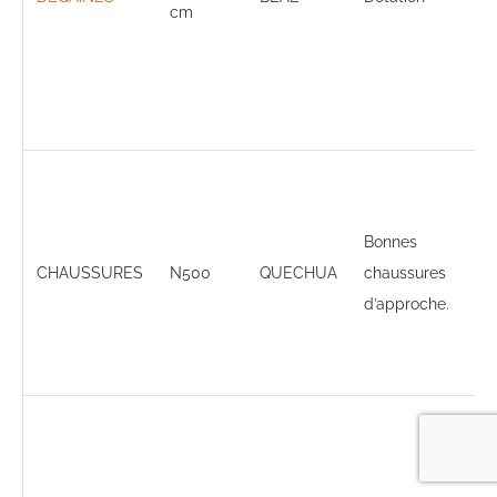
cm
de
de
lor
né
Pl
Bonnes
qu
CHAUSSURES
N500
QUECHUA
chaussures
mo
d’approche.
tou
pe
S’o
re
fa