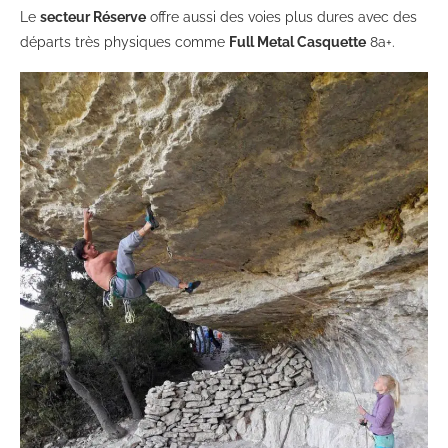
Le
secteur Réserve
offre aussi des voies plus dures avec des
départs très physiques comme
Full Metal Casquette
8a+.