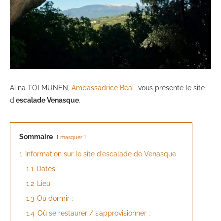
Alina TOLMUNEN,
Ambassadrice Beal
vous présente le site
d’
escalade Venasque
.
Sommaire
masquer
1
Information sur le site d’escalade de Venasque
1.1
Dates :
1.2
Lieu :
1.3
Où dormir :
1.4
Où se restaurer / s’approvisionner :