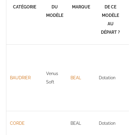
CATÉGORIE
DU
MARQUE
DE CE
E
MODÈLE
MODÈLE
AU
DÉPART ?
RO
Ba
co
au
Venus
BAUDRIER
BEAL
Dotation
cu
Soft
Ma
lé
res
Dia
CORDE
BEAL
Dotation
bo