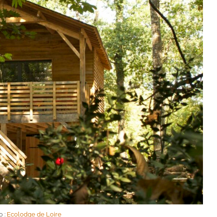
o :
Ecolodge de Loire