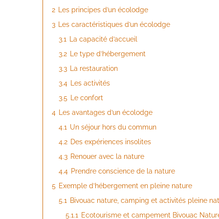
2
Les principes d’un écolodge
3
Les caractéristiques d’un écolodge
3.1
La capacité d’accueil
3.2
Le type d’hébergement
3.3
La restauration
3.4
Les activités
3.5
Le confort
4
Les avantages d’un écolodge
4.1
Un séjour hors du commun
4.2
Des expériences insolites
4.3
Renouer avec la nature
4.4
Prendre conscience de la nature
5
Exemple d’hébergement en pleine nature
5.1
Bivouac nature, camping et activités pleine na
5.1.1
Ecotourisme et campement Bivouac Natur