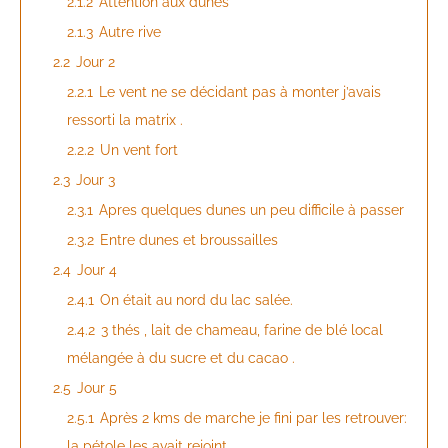
2.1.2
Attention aux dunes
2.1.3
Autre rive
2.2
Jour 2
2.2.1
Le vent ne se décidant pas à monter j’avais
ressorti la matrix .
2.2.2
Un vent fort
2.3
Jour 3
2.3.1
Apres quelques dunes un peu difficile à passer
2.3.2
Entre dunes et broussailles
2.4
Jour 4
2.4.1
On était au nord du lac salée.
2.4.2
3 thés , lait de chameau, farine de blé local
mélangée à du sucre et du cacao .
2.5
Jour 5
2.5.1
Après 2 kms de marche je fini par les retrouver:
la pétole les avait rejoint.