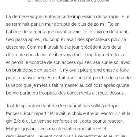
En haut du mur de sable en sortie du goulet
La dernière vague renforça cette impression de barrage . Elle
se terminait par un mur abrupte de plus de 20 m . Flo en
habitué de la montagne ouvrit la voie. Je le suivi en dérapant ,
Geo passa après , du coup PJ avait des spectateurs pour sa
descente. Comme il l’avait fait le jour précédent lors de la
descente dans la vallée il envoya fort . Trop fort cette fois ci
et perdit le contrôle de son access qui s’écrasa sur le sol avec
un bruit de sac en papier . Il n’y avait plus grand chose à faire
pour la pauvre bête. Elle était dans un état proche de celui de
la vapor que je m’étais fait ramasser au cdf 2012 après qu’une
bonne partie du troupeau des concurrents ait roulé dessus .
Tout le spi autocollant de Geo n’aurait pas suffit à retaper
l’access .Pour repartir PJ avait le choix entre la reactor 2.2 et la
gin B/c 6.5 . Le vent se renforçait et il opta pour la reactor .
Malgré qqs buissons maintenant on roulait bien et
régulièrement . Le vent continuait à se renforcer et au milieu