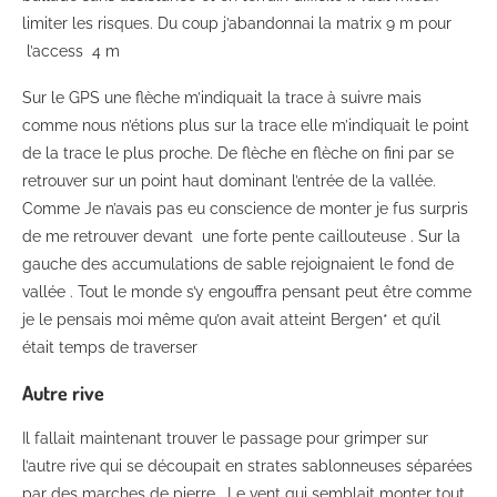
limiter les risques. Du coup j’abandonnai la matrix 9 m pour
l’access 4 m
Sur le GPS une flèche m’indiquait la trace à suivre mais
comme nous n’étions plus sur la trace elle m’indiquait le point
de la trace le plus proche. De flèche en flèche on fini par se
retrouver sur un point haut dominant l’entrée de la vallée.
Comme Je n’avais pas eu conscience de monter je fus surpris
de me retrouver devant une forte pente caillouteuse . Sur la
gauche des accumulations de sable rejoignaient le fond de
vallée . Tout le monde s’y engouffra pensant peut être comme
je le pensais moi même qu’on avait atteint Bergen* et qu’il
était temps de traverser
Autre rive
Il fallait maintenant trouver le passage pour grimper sur
l’autre rive qui se découpait en strates sablonneuses séparées
par des marches de pierre . Le vent qui semblait monter tout