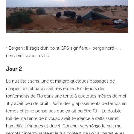
* Bergen : Il s’agit d’un point GPS signifiant « berge nord « ,
rien a voir avec la ville
Jour 2
La nuit était sans lune et malgré quelques passages de
nuages le ciel paraissait très étoilé . En dehors des
ronflements de Flo dans une tente à quelques mètres de moi
il y avait peu de bruit . Juste des glapissements de temps en
temps et je ne pense pas que ça ait pu être PJ . Le double
toit de ma tente de bivouac avait tendance à s’affaisser et
humidifiait fringues et duvet. Coucher vers 18h30 la nuit me
semblait interminable et je fus content de voir apparaître les