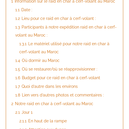
1
Information sur le raid en char à cerf-volant au Maroc
1.1
Date :
1.2
Lieu pour ce raid en char à cerf-volant :
1.3
Participants à notre expédition raid en char à cerf-
volant au Maroc :
1.3.1
Le matériel utilisé pour notre raid en char à
cerf-volant au Maroc
1.4
Où dormir au Maroc
1.5
Où se restaurer/où se réapprovisionner :
1.6
Budget pour ce raid en char à cerf-volant
1.7
Quoi d’autre dans les environs
1.8
Lien vers d’autres photos et commentaires :
2
Notre raid en char à cerf-volant au Maroc
2.1
Jour 1
2.1.1
En haut de la rampe