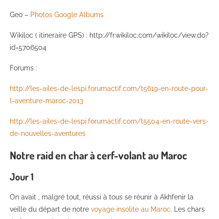
Geo –
Photos Google Albums
Wikiloc ( itineraire GPS) : http://fr.wikiloc.com/wikiloc/view.do?
id=5706504
Forums :
http://les-ailes-de-lespi.forumactif.com/t5619-en-route-pour-
l-aventure-maroc-2013
http://les-ailes-de-lespi.forumactif.com/t5504-en-route-vers-
de-nouvelles-aventures
Notre raid en char à cerf-volant au Maroc
Jour 1
On avait , malgré tout, réussi à tous se réunir à Akhfenir la
veille du départ de notre
voyage insolite au Maroc
. Les chars