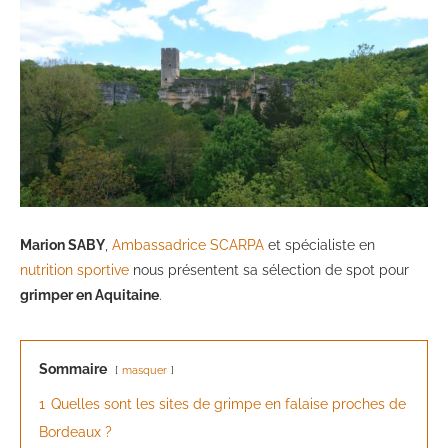
Marion SABY
,
Ambassadrice SCARPA
et spécialiste en
nutrition sportive
nous présentent sa sélection de spot pour
grimper en Aquitaine
.
Sommaire
masquer
1
Quelles sont les sites de grimpe en falaise proches de
Bordeaux ?