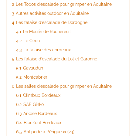
2
Les Topos d’escalade pour grimper en Aquitaine
3
Autres activités outdoor en Aquitaine
4
Les falaise d’escalade de Dordogne
4.1
Le Moulin de Rochereuil
4.2
Le Céou
4.3
La falaise des corbeaux
5
Les falaise d’escalade du Lot et Garonne
5.1
Gavaudun
5.2
Montcabrier
6
Les salles d’escalade pour grimper en Aquitaine
6.1
Climb’up Bordeaux
6.2
SAE Ginko
6.3
Arkose Bordeaux
6.4
Block’out Bordeaux
6.5
Antipode à Périgueux (24)