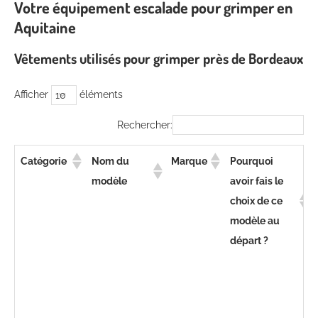
Votre équipement escalade pour grimper en
Aquitaine
Vêtements utilisés pour grimper près de Bordeaux
Afficher
éléments
Rechercher:
Catégorie
Nom du
Marque
Pourquoi
E
modèle
avoir fais le
c
choix de ce
r
modèle au
c
départ ?
e
d
e
A