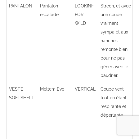
PANTALON
Pantalon
LOOKINF
Strech, et avec
T
escalade
FOR
une coupe
r
WILD
vraiment
s
sympa et aux
p
hanches
g
remonte bien
f
pour ne pas
géner avec le
baudrier.
VESTE
Meltem Evo
VERTICAL
Coupe vent
L
SOFTSHELL
tout en étant
respirante et
o
déperlante
c
a
t