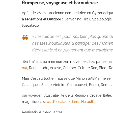
Grimpeuse, voyageuse et
baroudeuse
Agée de
26
ans, ancienne compétitrice en Gymnastique
à sensations et Outdoor
: Canyoning, Trail, Spéléologie
l’
escalade
.
« L’escalade
est, pour moi, bien plus qu’une a
des sites inoubliables, à partager des mome
dépasser tant physiquement que mentalemen
S’entraînant au minimum
/en moyenne
2 fois par sema
out
, Roc’altitude, Arkose, Grimper, Culture Roc, Bloc’n’Ro
Mais c’est surtout en falaise que Marion SABY aime se r
Calanques
, Sainte Victoire, Chateauvert, Buoux, Rodella
our voyager : Australie, Ile de la Réunion, Croatie, Italie,
magnifiques
sites d’escalade dans l’Hérault
.
Réalisations marquantes :