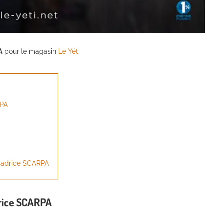
A
pour le magasin
Le Yéti
RPA
sadrice SCARPA
rice SCARPA