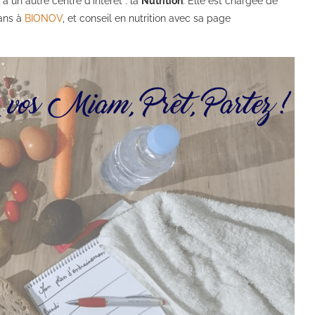
a un autre centre d’intérêt : la
Nutrition
. Elle est chargée de
 ans à
BIONOV
, et conseil en nutrition avec sa page