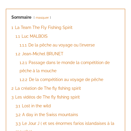
Sommaire
masquer
1
La Team The Fly Fishing Spirit
1.1
Luc MALBOIS
1.1.1
De la pêche au voyage ou l’inverse
1.2
Jean-Michel BRUNET
1.2.1
Passage dans le monde la compétition de
pêche à la mouche
1.2.2
De la compétition au voyage de pêche
2
La création de The fly fishing spirit
3
Les vidéos de The fly fishing spirit
3.1
Lost in the wild
3.2
A day in the Swiss mountains
3.3
Le Jour J ( et ses énormes farios islandaises à la