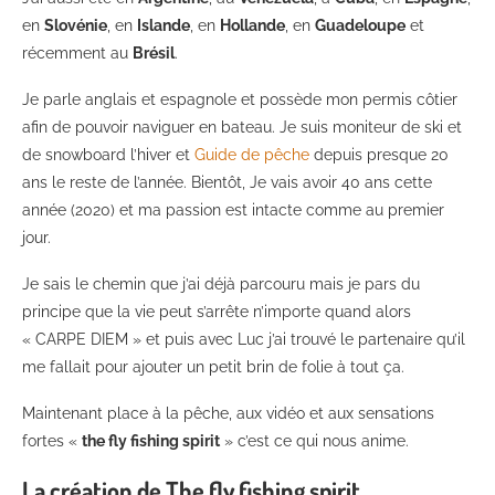
en
Slovénie
, en
Islande
, en
Hollande
, en
Guadeloupe
et
récemment au
Brésil
.
Je parle anglais et espagnole et possède mon permis côtier
afin de pouvoir naviguer en bateau. Je suis moniteur de ski et
de snowboard l’hiver et
Guide de pêche
depuis presque 20
ans le reste de l’année. Bientôt, Je vais avoir 40 ans cette
année (2020) et ma passion est intacte comme au premier
jour.
Je sais le chemin que j’ai déjà parcouru mais je pars du
principe que la vie peut s’arrête n’importe quand alors
« CARPE DIEM » et puis avec Luc j’ai trouvé le partenaire qu’il
me fallait pour ajouter un petit brin de folie à tout ça.
Maintenant place à la pêche, aux vidéo et aux sensations
fortes «
the fly fishing spirit
» c’est ce qui nous anime.
La création de The fly fishing spirit