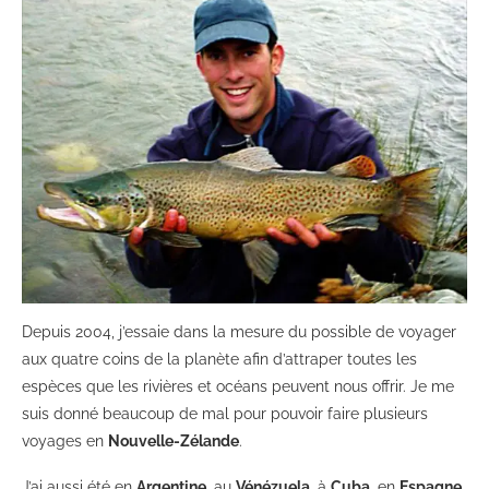
Depuis 2004, j’essaie dans la mesure du possible de voyager
aux quatre coins de la planète afin d’attraper toutes les
espèces que les rivières et océans peuvent nous offrir. Je me
suis donné beaucoup de mal pour pouvoir faire plusieurs
voyages en
Nouvelle-Zélande
.
J’ai aussi été en
Argentine
, au
Vénézuela
, à
Cuba
, en
Espagne
,