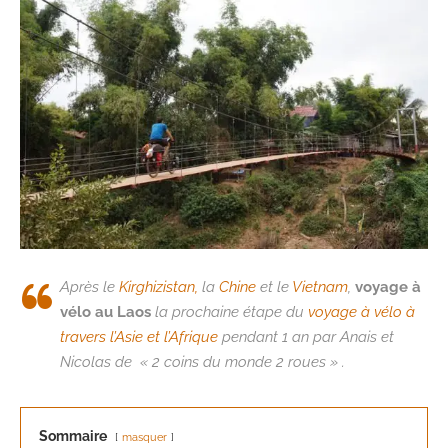
Après le
Kirghizistan,
la
Chine
et le
Vietnam
,
voyage à
vélo au Laos
la prochaine étape du
voyage à vélo à
travers l’Asie et l’Afrique
pendant 1 an par Anais et
Nicolas de « 2 coins du monde 2 roues » .
Sommaire
masquer