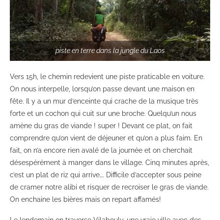
piste en terre dans la jungle du Laos
Vers 15h, le chemin redevient une piste praticable en voiture.
On nous interpelle, lorsqu’on passe devant une maison en
fête. Il y a un mur d’enceinte qui crache de la musique très
forte et un cochon qui cuit sur une broche. Quelqu’un nous
amène du gras de viande ! super ! Devant ce plat, on fait
comprendre qu’on vient de déjeuner et qu’on a plus faim. En
fait, on n’a encore rien avalé de la journée et on cherchait
désespérément à manger dans le village. Cinq minutes après,
c’est un plat de riz qui arrive…. Difficile d’accepter sous peine
de cramer notre alibi et risquer de recroiser le gras de viande.
On enchaine les bières mais on repart affamés!