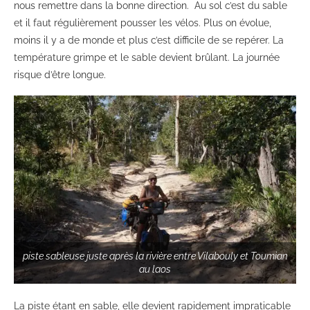
nous remettre dans la bonne direction. Au sol c’est du sable
et il faut régulièrement pousser les vélos. Plus on évolue,
moins il y a de monde et plus c’est difficile de se repérer. La
température grimpe et le sable devient brûlant. La journée
risque d’être longue.
piste sableuse juste après la rivière entre Vilabouly et Toumian
au laos
La piste étant en sable, elle devient rapidement impraticable