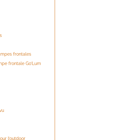
s
lampes frontales
ampe frontale Go’Lum
vu
our l’outdoor