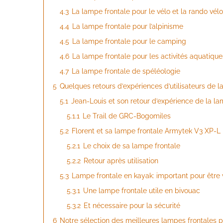
4.3
La lampe frontale pour le vélo et la rando vélo
4.4
La lampe frontale pour l’alpinisme
4.5
La lampe frontale pour le camping
4.6
La lampe frontale pour les activités aquatique
4.7
La lampe frontale de spéléologie
5
Quelques retours d’expériences d’utilisateurs de 
5.1
Jean-Louis et son retour d’expérience de la l
5.1.1
Le Trail de GRC-Bogomiles
5.2
Florent et sa lampe frontale Armytek V3 XP-L
5.2.1
Le choix de sa lampe frontale
5.2.2
Retour après utilisation
5.3
Lampe frontale en kayak: important pour être 
5.3.1
Une lampe frontale utile en bivouac
5.3.2
Et nécessaire pour la sécurité
6
Notre sélection des meilleures lampes frontales p