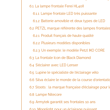
6.1
La lampe frontale Ferei HL40II
6.1.1
Lampe frontale LED très puissante
6.1.2
Batterie amovible et deux types de LED
6.2
PETZL marque référente des lampes frontale
6.2.1
Produit français de haute qualité
6.2.2
Plusieurs modèles disponibles
6.2.3
Un exemple: le modèle Petzl IKO CORE
6.3
La frontale Icon de Black Diamond
6.4
S’éclairer avec LED Lenser
6.5
Lupine le spécialiste de l’éclairage vélo
6.6
Silva éclaire le monde de la course d’orientati
6.7
Stoots : la marque française d’éclairage pour 
6.8
Lampe Nitecore
6.9
Armytek garantit ses frontales 10 ans
6.10
Moonlight pour un éclairage puissant