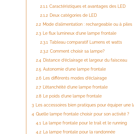
2.1.1
Caractéristiques et avantages des LED
2.1.2
Deux catégories de LED
2.2
Mode d’alimentation : rechargeable ou à piles
2.3
Le flux lumineux d’une lampe frontale
2.3.1
Tableau comparatif Lumens et watts
2.3.2
Comment choisir sa lampe?
2.4
Distance d’éclairage et largeur du faisceau
2.5
Autonomie d’une lampe frontale
2.6
Les différents modes d’éclairage
2.7
L’étanchéité d’une lampe frontale
2.8
Le poids d’une lampe frontale
3
Les accessoires bien pratiques pour équiper une 
4
Quelle lampe frontale choisir pour son activité ?
4.1
La lampe frontale pour le trail et le running
4.2
La lampe frontale pour la randonnée