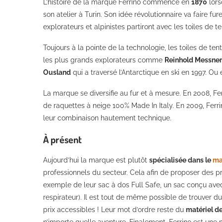
L’histoire de la marque Ferrino commence en
1870
lors
son atelier à Turin. Son idée révolutionnaire va faire 
explorateurs et alpinistes partiront avec les toiles de te
Toujours à la pointe de la technologie, les toiles de t
les plus grands explorateurs comme
Reinhold Messner
Ousland
qui a traversé l’Antarctique en ski en 1997. Ou
La marque se diversifie au fur et à mesure. En 2008, F
de raquettes à neige 100% Made In Italy. En 2009, Fer
leur combinaison hautement technique.
À présent
Aujourd’hui la marque est plutôt
spécialisée dans le
ma
professionnels du secteur. Cela afin de proposer des pro
exemple de leur sac à dos Full Safe, un sac conçu avec
respirateur). Il est tout de même possible de trouver d
prix accessibles ! Leur mot d’ordre reste du
matériel de
n’importe quelle aventure. Finalement, Ferrino est un