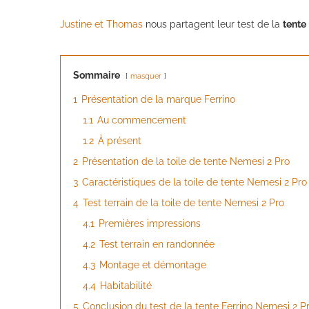
Justine et Thomas
nous partagent leur test de la
tente
Sommaire
masquer
1
Présentation de la marque Ferrino
1.1
Au commencement
1.2
À présent
2
Présentation de la toile de tente Nemesi 2 Pro
3
Caractéristiques de la toile de tente Nemesi 2 Pro
4
Test terrain de la toile de tente Nemesi 2 Pro
4.1
Premières impressions
4.2
Test terrain en randonnée
4.3
Montage et démontage
4.4
Habitabilité
5
Conclusion du test de la tente Ferrino Nemesi 2 P