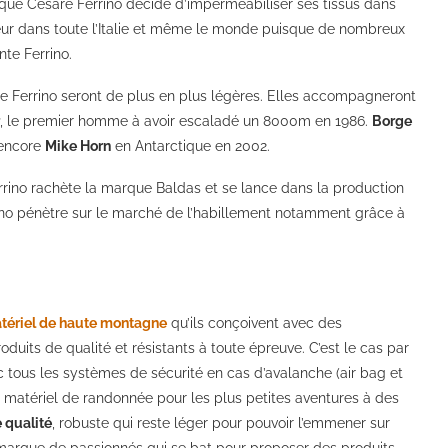
que Cesare Ferrino décide d’imperméabiliser ses tissus dans
fureur dans toute l’Italie et même le monde puisque de nombreux
nte Ferrino.
ente Ferrino seront de plus en plus légères. Elles accompagneront
, le premier homme à avoir escaladé un 8000m en 1986.
Borge
 encore
Mike Horn
en Antarctique en 2002.
errino rachète la marque Baldas et se lance dans la production
rino pénètre sur le marché de l’habillement notamment grâce à
tériel de haute montagne
qu’ils conçoivent avec des
duits de qualité et résistants à toute épreuve. C’est le cas par
 tous les systèmes de sécurité en cas d’avalanche (air bag et
u matériel de randonnée pour les plus petites aventures à des
 qualité
, robuste qui reste léger pour pouvoir l’emmener sur
e marque de passionnés qui se bat pour proposer des produits