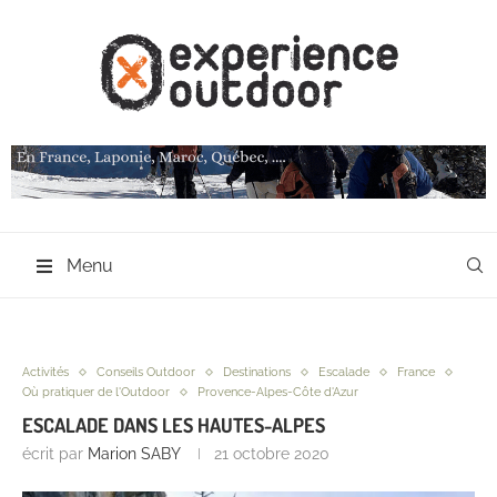
Menu
Activités
Conseils Outdoor
Destinations
Escalade
France
Où pratiquer de l'Outdoor
Provence-Alpes-Côte d'Azur
ESCALADE DANS LES HAUTES-ALPES
écrit par
Marion SABY
21 octobre 2020