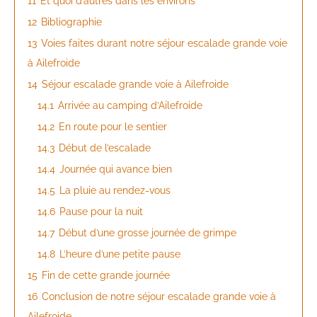
11
Et quoi d’autres dans les environs
12
Bibliographie
13
Voies faites durant notre séjour escalade grande voie
à Ailefroide
14
Séjour escalade grande voie à Ailefroide
14.1
Arrivée au camping d’Ailefroide
14.2
En route pour le sentier
14.3
Début de l’escalade
14.4
Journée qui avance bien
14.5
La pluie au rendez-vous
14.6
Pause pour la nuit
14.7
Début d’une grosse journée de grimpe
14.8
L’heure d’une petite pause
15
Fin de cette grande journée
16
Conclusion de notre séjour escalade grande voie à
Ailefroide