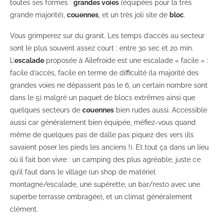
toutes ses formes :
grandes voies
(équipées pour la très
grande majorité),
couennes
, et un très joli site de
bloc
.
Vous grimperez sur du granit. Les temps d’accès au secteur
sont le plus souvent assez court : entre 30 sec et 20 min.
L’
escalade
proposée à Ailefroide est une escalade « facile » :
facile d’accès, facile en terme de difficulté (la majorité des
grandes voies ne dépassent pas le 6, un certain nombre sont
dans le 5) malgré un paquet de blocs extrêmes ainsi que
quelques secteurs de
couennes
bien rudes aussi. Accessible
aussi car généralement bien équipée, méfiez-vous quand
même de quelques pas de dalle pas piquez des vers (ils
savaient poser les pieds les anciens !). Et tout ça dans un lieu
où il fait bon vivre : un camping des plus agréable, juste ce
qu’il faut dans le village (un shop de matériel
montagne/escalade, une supérette, un bar/resto avec une
superbe terrasse ombragée), et un climat généralement
clément.