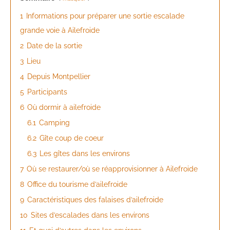
1
Informations pour préparer une sortie escalade
grande voie à Ailefroide
2
Date de la sortie
3
Lieu
4
Depuis Montpellier
5
Participants
6
Où dormir à ailefroide
6.1
Camping
6.2
Gîte coup de coeur
6.3
Les gîtes dans les environs
7
Où se restaurer/où se réapprovisionner à Ailefroide
8
Office du tourisme d’ailefroide
9
Caractéristiques des falaises d’ailefroide
10
Sites d’escalades dans les environs