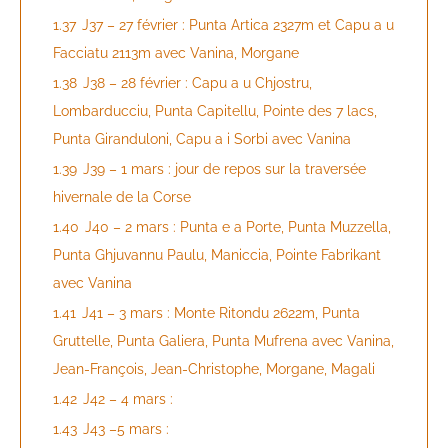
1.37
J37 – 27 février : Punta Artica 2327m et Capu a u
Facciatu 2113m avec Vanina, Morgane
1.38
J38 – 28 février : Capu a u Chjostru,
Lombarducciu, Punta Capitellu, Pointe des 7 lacs,
Punta Giranduloni, Capu a i Sorbi avec Vanina
1.39
J39 – 1 mars : jour de repos sur la traversée
hivernale de la Corse
1.40
J40 – 2 mars : Punta e a Porte, Punta Muzzella,
Punta Ghjuvannu Paulu, Maniccia, Pointe Fabrikant
avec Vanina
1.41
J41 – 3 mars : Monte Ritondu 2622m, Punta
Gruttelle, Punta Galiera, Punta Mufrena avec Vanina,
Jean-François, Jean-Christophe, Morgane, Magali
1.42
J42 – 4 mars :
1.43
J43 –5 mars :