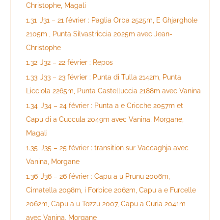
Christophe, Magali
1.31
J31 – 21 février : Paglia Orba 2525m, E Ghjarghole
2105m , Punta Silvastriccia 2025m avec Jean-
Christophe
1.32
J32 – 22 février : Repos
1.33
J33 – 23 février : Punta di Tulla 2142m, Punta
Licciola 2265m, Punta Castelluccia 2188m avec Vanina
1.34
J34 – 24 février : Punta a e Cricche 2057m et
Capu di a Cuccula 2049m avec Vanina, Morgane,
Magali
1.35
J35 – 25 février : transition sur Vaccaghja avec
Vanina, Morgane
1.36
J36 – 26 février : Capu a u Prunu 2006m,
Cimatella 2098m, i Forbice 2062m, Capu a e Furcelle
2062m, Capu a u Tozzu 2007, Capu a Curia 2041m
avec Vanina, Morgane