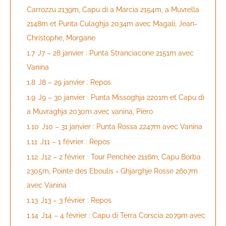
Carrozzu 2139m, Capu di a Marcia 2154m, a Muvrella
2148m et Punta Culaghja 2034m avec Magali, Jean-
Christophe, Morgane
1.7
J7 – 28 janvier : Punta Stranciacone 2151m avec
Vanina
1.8
J8 – 29 janvier : Repos
1.9
J9 – 30 janvier : Punta Missoghja 2201m et Capu di
a Muvraghja 2030m avec vanina, Piero
1.10
J10 – 31 janvier : Punta Rossa 2247m avec Vanina
1.11
J11 – 1 février : Repos
1.12
J12 – 2 février : Tour Penchée 2116m, Capu Borba
2305m, Pointe des Eboulis = Ghjarghje Rosse 2607m
avec Vanina
1.13
J13 – 3 février : Repos
1.14
J14 – 4 février : Capu di Terra Corscia 2079m avec