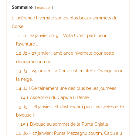
Sommaire
masquer
1
Itinérance hivernale sur les plus beaux sommets de
Corse
1.1
J1 : 22 janvier 2019 – Voilà ! C’est parti pour
l’aventure …
1.2
J2 – 23 janvier : ambiance hivernale pour cette
deuxième journée.
1.3
J3 – 24 janvier : la Corse est en alerte Orange pour
la neige.
1.4
J4 ! Certainement une des plus belles journées
1.4.1
Ascension du Capu a u Dente
1.5
J5 – 26 janvier : Et c’est reparti pour les crêtes et le
bivouac !
1.5.1
Bivouac au sommet de la Punta Ghjalla
1.6
J6 – 27 janvier : Punta Mezzagnu 2085m, Capu a u