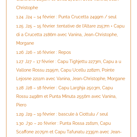
Christophe
1.24
J24 – 14 février : Punta Crucetta 2499m / seul
1.25
J25 – 15 février :tentative de l’Altare 2157m + Capu
di a Crucetta 2186m avec Vanina, Jean-Christophe,
Morgane
1.26
J26 – 16 février : Repos
1.27
J27 – 17 février : Capu Tighjettu 2273m, Capu a u
Vallone Rossu 2195m, Capu Ucellu 2282m, Pointe
Lejosne 2211m avec Vanina, Jean-Christophe, Morgane
1.28
J28 – 18 février : Capu Larghja 2503m, Capu
Rossu 2498m et Punta Minuta 2556m avec Vanina,
Piero
1.29
J29 – 19 février : bascule à Ciottulu / seul
1.30
J30 – 20 février : Punta Rossa 2161m, Capu
Scaffone 2075m et Capu Tafunatu 2335m avec Jean-