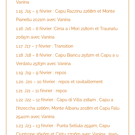
Vanina
1.15
J15 – 5 février : Capu Razzinu 2268m et Monte
Pianellu 2021m avec Vanina
1.16
J16 – 6 février :Cima a i Mori 2180m et Traunatu
2065m avec Vanina
1.17
J17 – 7 février : Transition
1.18
J18 – 8 février : Capu Biancu 2562m et Capu a u
Verdatu 2583m avec Vanina
1.19
J19 – 9 février : repos
1.20
J20 – 10 février : repos et ravitaillement
1.21
J21 – 11 février : repos
1.22
J22 – 12 février : Capu di Villa 2184m , Capu a
l’Inzeccha 2266m, Monte Albanu 2018m et Capu Falu
2540m avec Vanina
1.23
J23 – 13 février : Punta Sellula 2592m, Capu
Ciuntrone 2656m et Cintu 2706m avec Vanina, Jean-