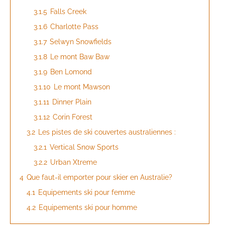
3.1.5
Falls Creek
3.1.6
Charlotte Pass
3.1.7
Selwyn Snowfields
3.1.8
Le mont Baw Baw
3.1.9
Ben Lomond
3.1.10
Le mont Mawson
3.1.11
Dinner Plain
3.1.12
Corin Forest
3.2
Les pistes de ski couvertes australiennes :
3.2.1
Vertical Snow Sports
3.2.2
Urban Xtreme
4
Que faut-il emporter pour skier en Australie?
4.1
Equipements ski pour femme
4.2
Equipements ski pour homme