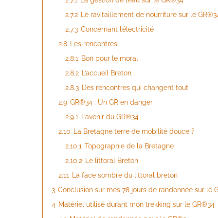
2.7.1
La gestion de l’eau sur le GR®34
2.7.2
Le ravitaillement de nourriture sur le GR®3
2.7.3
Concernant l’électricité
2.8
Les rencontres
2.8.1
Bon pour le moral
2.8.2
L’accueil Breton
2.8.3
Des rencontres qui changent tout
2.9
GR®34 : Un GR en danger
2.9.1
L’avenir du GR®34
2.10
La Bretagne terre de mobilité douce ?
2.10.1
Topographie de la Bretagne
2.10.2
Le littoral Breton
2.11
La face sombre du littoral breton
3
Conclusion sur mes 78 jours de randonnée sur le
4
Matériel utilisé durant mon trekking sur le GR®34