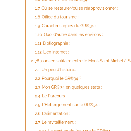
1.7
Où se restaurer/où se réapprovisionner :
1.8
Office du tourisme :
1.9
Caractéristiques du GR®34 :
1.10
Quoi d’autre dans les environs :
1.11
Bibliographie :
1.12
Lien Internet :
2
78 jours en solitaire entre le Mont-Saint Michel à
2.1
Un peu d’histoire…
2.2
Pourquoi le GR®34 ?
2.3
Mon GR®34 en quelques stats :
2.4
Le Parcours
2.5
L’Hébergement sur le GR®34 :
2.6
L’alimentation :
2.7
Le ravitaillement :