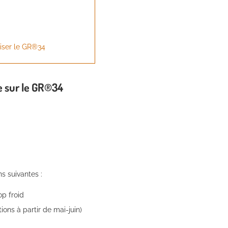
liser le GR®34
e sur le GR®34
ns suivantes :
op froid
ons à partir de mai-juin)