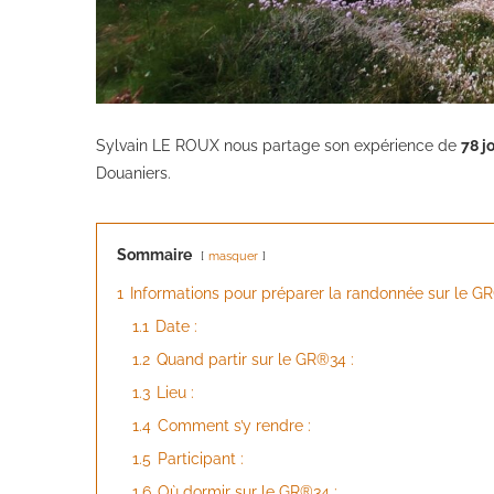
Sylvain LE ROUX nous partage son expérience de
78 j
Douaniers.
Sommaire
masquer
1
Informations pour préparer la randonnée sur le G
1.1
Date :
1.2
Quand partir sur le GR®34 :
1.3
Lieu :
1.4
Comment s’y rendre :
1.5
Participant :
1.6
Où dormir sur le GR®34 :