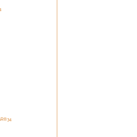
4
 GR®34