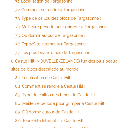
7.1
Localisation de Targasonne :
7.2
Comment se rendre à Targasonne :
7.3
Type de caillou des blocs de Targasonne :
7.4
Meilleure période pour grimper à Targasonne :
7.5
Où dormir autour de Targasonne :
7.6
Topo/Site Internet sur Targasonne :
7.7
Les plus beaux blocs de Targasonne :
8
Castle Hill (NOUVELLE-ZELANDE) l’un des plus beaux
sites de blocs d’escalade au monde
8.1
Localisation de Castle Hill :
8.2
Comment se rendre à Castle Hill :
8.3
Type de caillou des blocs de Castle Hil :
8.4
Meilleure période pour grimper à Castle Hill :
8.5
Où dormir autour de Castle Hill :
8.6
Topo/Site Internet sur Castle Hill :