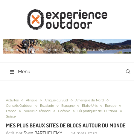
Menu
Activités
Afrique
Afrique du Sud
Amérique du Nord
Conseils Outdoor
Escalade
Espagne
Etats-Unis
Europe
France
Nouvelle-zélande
Océanie
Où pratiquer de l'Outdoor
Suisse
MES PLUS BEAUX SITES DE BLOCS AUTOUR DU MONDE
écrit par
Sven BARTHELEMY
14 mars 2020