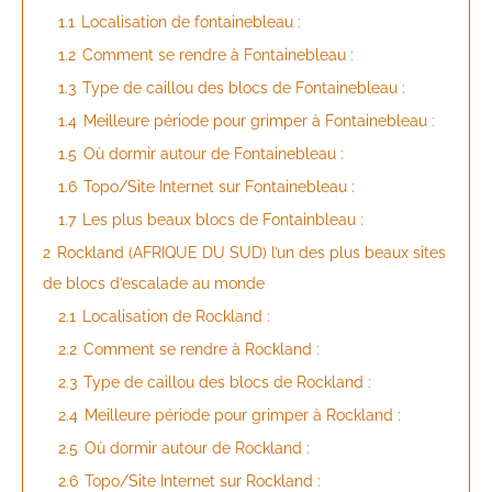
1.1
Localisation de fontainebleau :
1.2
Comment se rendre à Fontainebleau :
1.3
Type de caillou des blocs de Fontainebleau :
1.4
Meilleure période pour grimper à Fontainebleau :
1.5
Où dormir autour de Fontainebleau :
1.6
Topo/Site Internet sur Fontainebleau :
1.7
Les plus beaux blocs de Fontainbleau :
2
Rockland (AFRIQUE DU SUD) l’un des plus beaux sites
de blocs d’escalade au monde
2.1
Localisation de Rockland :
2.2
Comment se rendre à Rockland :
2.3
Type de caillou des blocs de Rockland :
2.4
Meilleure période pour grimper à Rockland :
2.5
Où dormir autour de Rockland :
2.6
Topo/Site Internet sur Rockland :