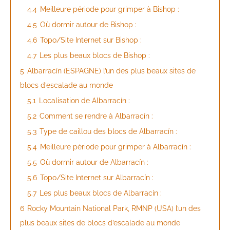
4.4
Meilleure période pour grimper à Bishop :
4.5
Où dormir autour de Bishop :
4.6
Topo/Site Internet sur Bishop :
4.7
Les plus beaux blocs de Bishop :
5
Albarracín (ESPAGNE) l’un des plus beaux sites de
blocs d’escalade au monde
5.1
Localisation de Albarracín :
5.2
Comment se rendre à Albarracín :
5.3
Type de caillou des blocs de Albarracín :
5.4
Meilleure période pour grimper à Albarracín :
5.5
Où dormir autour de Albarracín :
5.6
Topo/Site Internet sur Albarracín :
5.7
Les plus beaux blocs de Albarracín :
6
Rocky Mountain National Park, RMNP (USA) l’un des
plus beaux sites de blocs d’escalade au monde