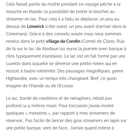
Cela faisait partie du mythe pendant ce voyage pêche à la
mouche en Irlande: la possibilité de tenter le brochet au
streamer en lac. Pour cela il a fallu se déplacer, un peu au-
dessus de
Limerick
(côte ouest, un peu avant d’arriver dans le
Conemara). Grâce à des conseils avisés nous nous sommes
rendus dans le petit
village de Corofin
(Comté de Clare). Puis
de là sur le lac de Atedaun (10 euros la journée avec barque à
clins typiquement irlandaise). Le lac est en fait formé par une
cuvette dans laquelle se déverse une petite rivière qui en
ressort à l’autre extrémité. Des paysages magnifiques, genre
Highlander, avec un temps très changeant. Bref, ce qu’on
imagine de l’Irlande ou de l’Ecosse.
Le lac, bordé de roselières et de nénuphars, n’était pas
profond (4-5 mètres maxi). Pour l’occasion j’avais monté
quelques « monstres », par rapport à mes streamers de
réservoir… Pas facile de lancer des gros streamers en lapin sur
une petite barque, vent de face… J’arrive quand même à